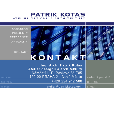
KANCELÁŘ
PROJEKTY
REFERENCE
AKTUALITY
KONTAKT
Ing. Arch. Patrik Kotas
Atelier designu a architektury
Náměstí I. P. Pavlova 3/1785
120 00 PRAHA 2 - Nové Město
adresa
vedoucí projektů
+420 224 942 588
tel./fax.
tel./fax.
atelier@patrikkotas.com
e-mail
e-mail