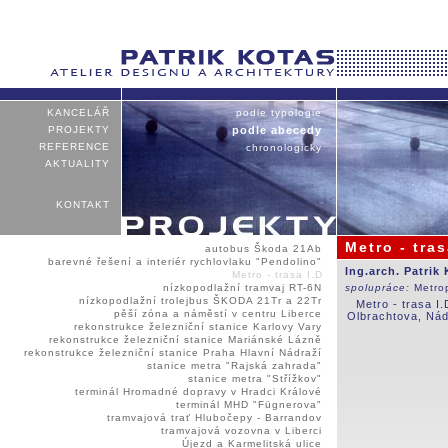
KANCELÁŘ
podle typologie
PROJEKTY
podle abecedy
REFERENCE
chronologicky
AKTUALITY
KONTAKT
Metro - tras
autobus Škoda 21Ab
barevné řešení a interiér rychlovlaku "Pendolino"
Ing.arch. Patrik
Metro - trasa I.D
nízkopodlažní tramvaj RT-6N
spolupráce:
Metro
nízkopodlažní trolejbus ŠKODA 21Tr a 22Tr
Metro - trasa I
pěší zóna a náměstí v centru Liberce
Olbrachtova, Nád
rekonstrukce železniční stanice Karlovy Vary
rekonstrukce železniční stanice Mariánské Lázně
rekonstrukce železniční stanice Praha Hlavní Nádraží
stanice metra "Rajská zahrada"
stanice metra "Střížkov"
terminál Hromadné dopravy v Hradci Králové
terminál MHD "Fügnerova"
tramvajová trať Hlubočepy - Barrandov
tramvajová vozovna v Liberci
Újezd a Karmelitská ulice