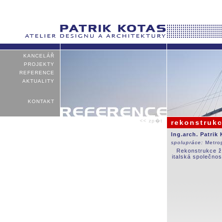
KANCELÁŘ
PROJEKTY
REFERENCE
AKTUALITY
KONTAKT
<< zp�t
rekonstrukc
Ing.arch. Patrik
spolupráce:
Metro
Rekonstrukce že
italská společnos