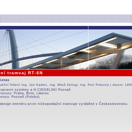
ní tramvaj RT-6N
 Kotas
ukční řešení Ing. Jan Kadlec, Ing. Miloš Zelingr, Ing. Petr Pokorný
| datum:
199
opravní systémy a H.CIEGELSKI Poznaň
rovozu:
Praha, Brno, Liberec
ovozu:
Poznaň (Polsko)
design interiéru první nízkopodlažní tramvaje vyráběné v Československu.