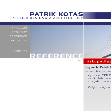
KANCELÁŘ
PROJEKTY
REFERENCE
AKTUALITY
KONTAKT
<< zp�t
nízkopodlaž
Ing.arch. Patrik
spolupráce:
konstr
výrobce:
ČKD D
ve zkušebním p
v regulérním pr
Vnější design a 