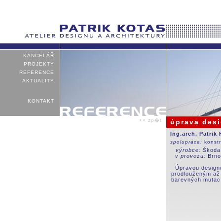
KANCELÁŘ
PROJEKTY
REFERENCE
AKTUALITY
KONTAKT
<< zp�t
úprava desi
Ing.arch. Patrik
spolupráce:
konst
výrobce:
Škoda
v provozu:
Brno,
Úpravou designu 
prodlouženým až 
barevných mutací