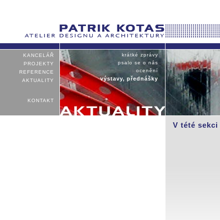
krátké zprávy
KANCELÁŘ
psalo se o nás
PROJEKTY
ocenění
REFERENCE
výstavy, přednášky
AKTUALITY
KONTAKT
V tété sekci