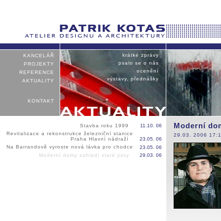
krátké zprávy
KANCELÁŘ
psalo se o nás
PROJEKTY
ocenění
REFERENCE
výstavy, přednášky
AKTUALITY
KONTAKT
Moderní dom
Stavba roku 1999
11.10. 06
Revitalizace a rekonstrukce železniční stanice
29.03. 2006 17:
Praha Hlavní nádraží
23.05. 06
Na Barrandově vyroste nová lávka pro chodce
23.05. 06
Moderní domy zahladí staré jizvy
29.03. 06