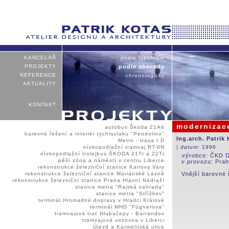
KANCELÁŘ
podle typologie
PROJEKTY
podle abecedy
REFERENCE
chronologicky
AKTUALITY
KONTAKT
modernizac
autobus Škoda 21Ab
barevné řešení a interiér rychlovlaku "Pendolino"
Ing.arch. Patrik
Metro - trasa I.D
nízkopodlažní tramvaj RT-6N
| datum:
1996
nízkopodlažní trolejbus ŠKODA 21Tr a 22Tr
výrobce:
ČKD D
pěší zóna a náměstí v centru Liberce
v provozu:
Praha
rekonstrukce železniční stanice Karlovy Vary
rekonstrukce železniční stanice Mariánské Lázně
Vnější barevné ř
rekonstrukce železniční stanice Praha Hlavní Nádraží
stanice metra "Rajská zahrada"
stanice metra "Střížkov"
terminál Hromadné dopravy v Hradci Králové
terminál MHD "Fügnerova"
tramvajová trať Hlubočepy - Barrandov
tramvajová vozovna v Liberci
Újezd a Karmelitská ulice