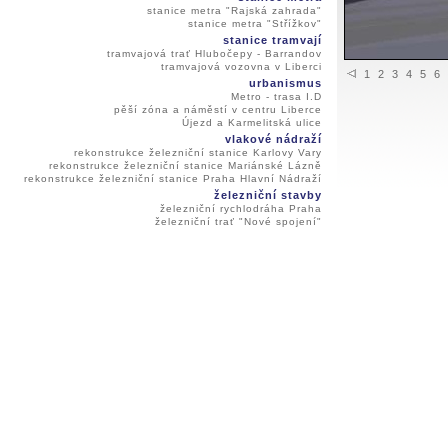
stanice metra "Rajská zahrada"
stanice metra "Střížkov"
stanice tramvají
tramvajová trať Hlubočepy - Barrandov
tramvajová vozovna v Liberci
1
2
3
4
5
6
urbanismus
Metro - trasa I.D
pěší zóna a náměstí v centru Liberce
Újezd a Karmelitská ulice
vlakové nádraží
rekonstrukce železniční stanice Karlovy Vary
rekonstrukce železniční stanice Mariánské Lázně
rekonstrukce železniční stanice Praha Hlavní Nádraží
železniční stavby
železniční rychlodráha Praha
železniční trať "Nové spojení"