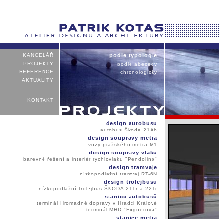
KANCELÁŘ
podle typologie
PROJEKTY
podle abecedy
REFERENCE
chronologicky
AKTUALITY
KONTAKT
design autobusu
autobus Škoda 21Ab
design soupravy metra
vozy pražského metra M1
design soupravy vlaku
barevné řešení a interiér rychlovlaku "Pendolino"
design tramvaje
nízkopodlažní tramvaj RT-6N
design trolejbusu
nízkopodlažní trolejbus ŠKODA 21Tr a 22Tr
stanice autobusů
terminál Hromadné dopravy v Hradci Králové
terminál MHD "Fügnerova"
stanice metra