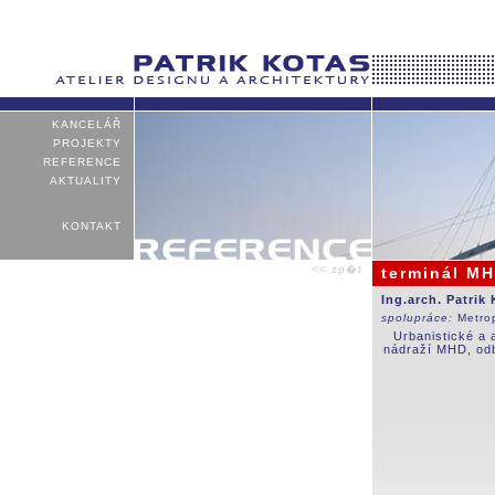
KANCELÁŘ
PROJEKTY
REFERENCE
AKTUALITY
KONTAKT
<< zp�t
terminál M
Ing.arch. Patrik
spolupráce:
Metro
Urbanistické a 
nádraží MHD, odb