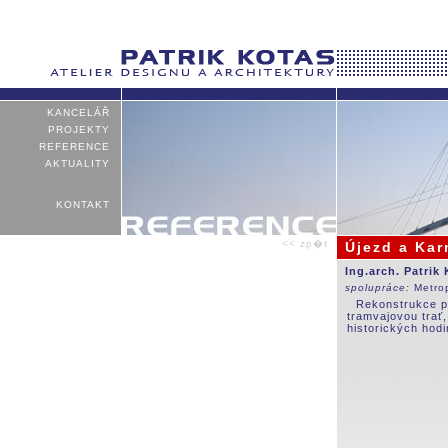
KANCELÁŘ
PROJEKTY
REFERENCE
AKTUALITY
KONTAKT
<< zp�t
Újezd a Kar
Ing.arch. Patrik
spolupráce:
Metro
Rekonstrukce pr
tramvajovou trať,
historických hodi