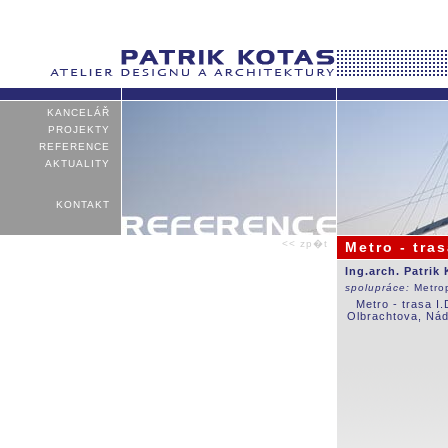
KANCELÁŘ
PROJEKTY
REFERENCE
AKTUALITY
KONTAKT
<< zp�t
Metro - tras
Ing.arch. Patrik
spolupráce:
Metro
Metro - trasa I
Olbrachtova, Nád