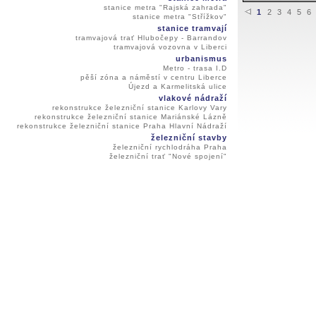
stanice metra "Rajská zahrada"
1
2
3
4
5
6
stanice metra "Střížkov"
stanice tramvají
tramvajová trať Hlubočepy - Barrandov
tramvajová vozovna v Liberci
urbanismus
Metro - trasa I.D
pěší zóna a náměstí v centru Liberce
Újezd a Karmelitská ulice
vlakové nádraží
rekonstrukce železniční stanice Karlovy Vary
rekonstrukce železniční stanice Mariánské Lázně
rekonstrukce železniční stanice Praha Hlavní Nádraží
železniční stavby
železniční rychlodráha Praha
železniční trať "Nové spojení"