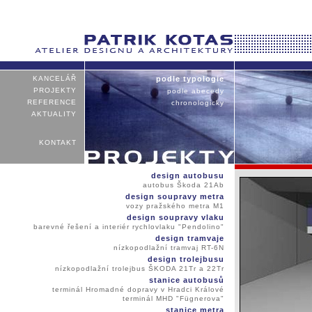
KANCELÁŘ
podle typologie
PROJEKTY
podle abecedy
REFERENCE
chronologicky
AKTUALITY
KONTAKT
design autobusu
autobus Škoda 21Ab
design soupravy metra
vozy pražského metra M1
design soupravy vlaku
barevné řešení a interiér rychlovlaku "Pendolino"
design tramvaje
nízkopodlažní tramvaj RT-6N
design trolejbusu
nízkopodlažní trolejbus ŠKODA 21Tr a 22Tr
stanice autobusů
terminál Hromadné dopravy v Hradci Králové
terminál MHD "Fügnerova"
stanice metra