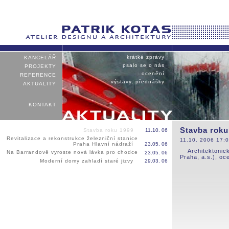
krátké zprávy
KANCELÁŘ
psalo se o nás
PROJEKTY
ocenění
REFERENCE
výstavy, přednášky
AKTUALITY
KONTAKT
Stavba roku
Stavba roku 1999
11.10. 06
Revitalizace a rekonstrukce železniční stanice
11.10. 2006 17:
Praha Hlavní nádraží
23.05. 06
Architektonic
Na Barrandově vyroste nová lávka pro chodce
23.05. 06
Praha, a.s.), o
Moderní domy zahladí staré jizvy
29.03. 06